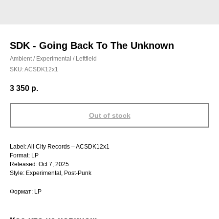
SDK - Going Back To The Unknown
Ambient / Experimental / Leftfield
SKU:
ACSDK12x1
3 350
р.
Out of stock
Label: All City Records – ACSDK12x1
Format: LP
Released: Oct 7, 2025
Style: Experimental, Post-Punk
Формат: LP