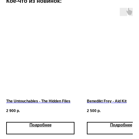
Кое-что из новинок:
The Untouchables - The Hidden Files
Benedikt Frey - Aid Kit
2 900
р.
2 500
р.
Подробнее
Подробнее