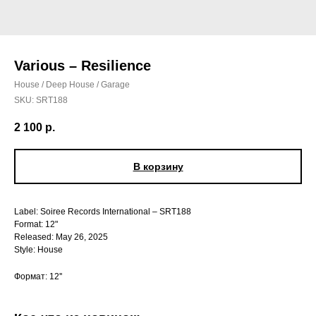
Various – Resilience
House / Deep House / Garage
SKU:
SRT188
2 100
р.
В корзину
Label: Soiree Records International – SRT188
Format: 12"
Released: May 26, 2025
Style: House
Формат: 12''