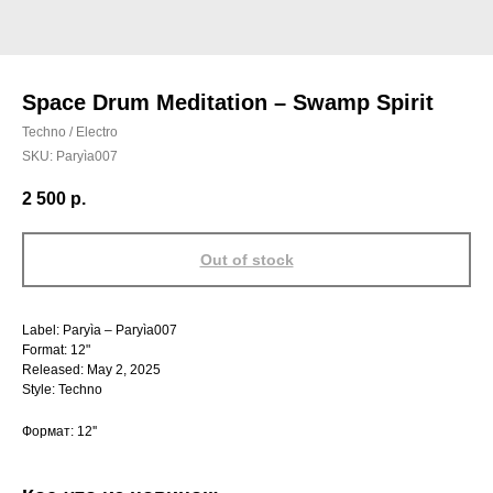
Space Drum Meditation – Swamp Spirit
Techno / Electro
SKU:
Paryìa007
2 500
р.
Out of stock
Label: Paryìa – Paryìa007
Format: 12"
Released: May 2, 2025
Style: Techno
Формат: 12''