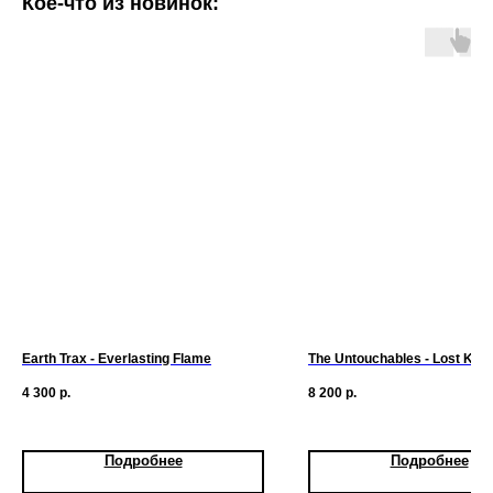
Кое-что из новинок:
Earth Trax - Everlasting Flame
The Untouchables - Lost Kno
4 300
р.
8 200
р.
Подробнее
Подробнее