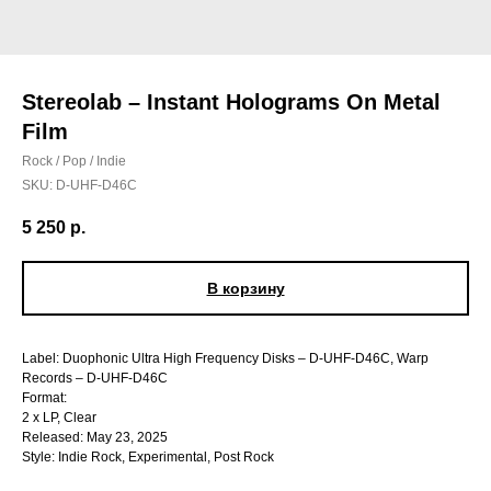
Stereolab – Instant Holograms On Metal
Film
Rock / Pop / Indie
SKU:
D-UHF-D46C
5 250
р.
В корзину
Label: Duophonic Ultra High Frequency Disks – D-UHF-D46C, Warp
Records – D-UHF-D46C
Format:
2 x LP, Clear
Released: May 23, 2025
Style: Indie Rock, Experimental, Post Rock