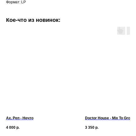
Формат: LP
Кое-что из новинок:
Ах. Реп - Нечто
Doctor House - Mix To Groov
4 000
р.
3 350
р.