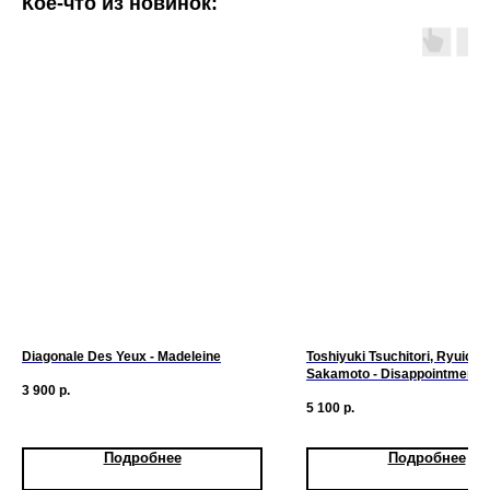
Кое-что из новинок:
Diagonale Des Yeux - Madeleine
Toshiyuki Tsuchitori, Ryuichi
Sakamoto - Disappointment-
3 900
р.
5 100
р.
Подробнее
Подробнее