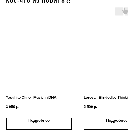
Кое-что из новинок:
Yasuhito Ohno - Music In DNA
Lerosa - Blinded by Thinking
3 950
р.
2 500
р.
Подробнее
Подробнее