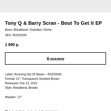
Tony Q & Barry Scran - Bout To Get It EP
Bass / Breakbeat / Dubstep / Grime
SKU:
ROOS009
1 990
р.
В корзину
Label: Running Out Of Steam – ROOS009
Format: 12", Transparent Smoked Brown
Released: Feb 23, 2022
Style: Breakbeat, Breaks
Формат: 12''