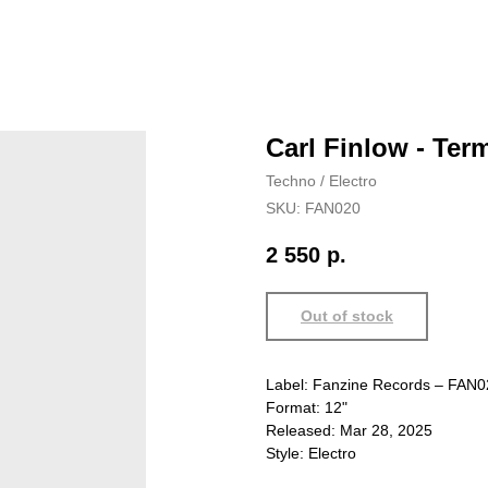
Carl Finlow - Ter
Techno / Electro
SKU:
FAN020
2 550
р.
Out of stock
Label: Fanzine Records – FAN0
Format: 12"
Released: Mar 28, 2025
Style: Electro