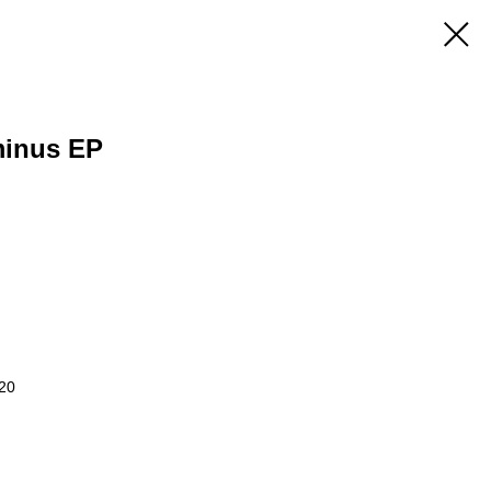
minus EP
20