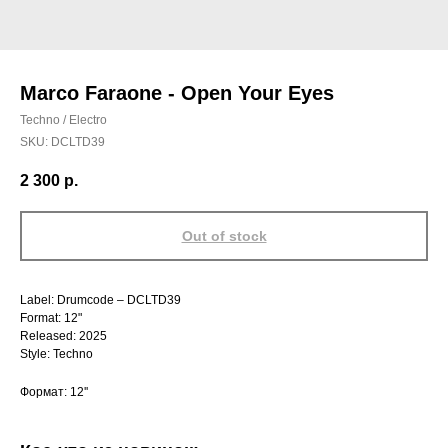
Marco Faraone - Open Your Eyes
Techno / Electro
SKU:
DCLTD39
2 300
р.
Out of stock
Label: Drumcode – DCLTD39
Format: 12"
Released: 2025
Style: Techno
Формат: 12''