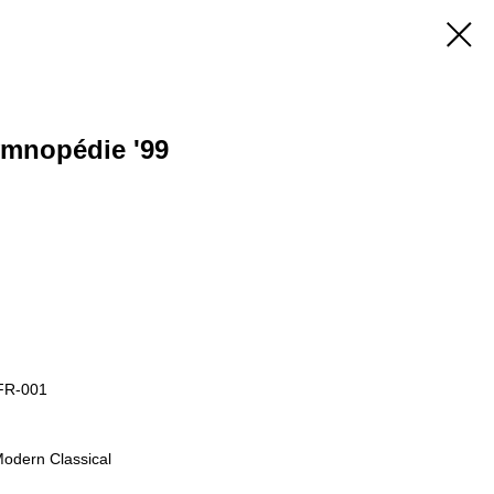
Gymnopédie '99
HFR-001
Modern Classical