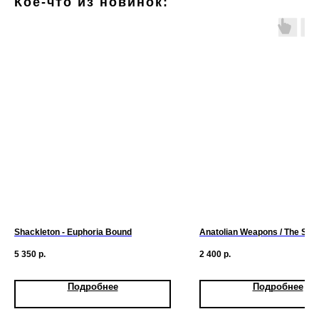
Кое-что из новинок:
Shackleton - Euphoria Bound
Anatolian Weapons / The Spy
5 350
р.
2 400
р.
Подробнее
Подробнее