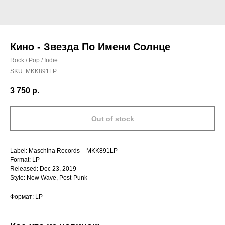
Кино - Звезда По Имени Солнце
Rock / Pop / Indie
SKU:
MKK891LP
3 750
р.
Out of stock
Label: Maschina Records – MKK891LP
Format: LP
Released: Dec 23, 2019
Style: New Wave, Post-Punk
Формат: LP