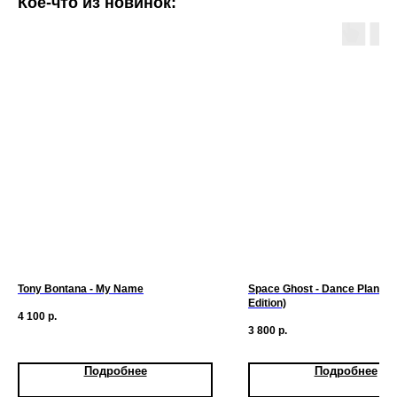
Кое-что из новинок:
Tony Bontana - My Name
Space Ghost - Dance Planet 
Edition)
4 100
р.
3 800
р.
Подробнее
Подробнее