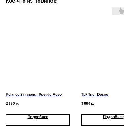
Кое-что из новинок:
Rolando Simmons - Pseudo-Muso
TLF Trio - Desire
2 650
р.
3 990
р.
Подробнее
Подробнее