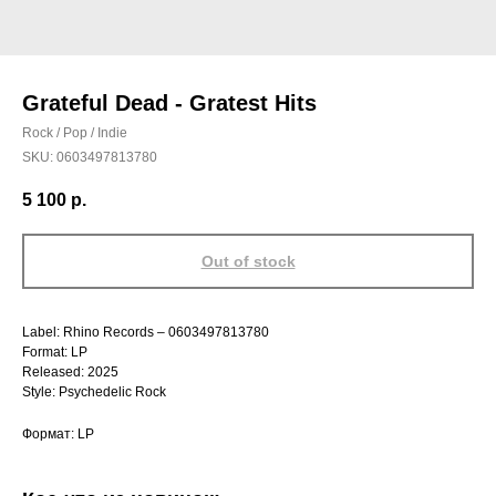
Grateful Dead - Gratest Hits
Rock / Pop / Indie
SKU:
0603497813780
5 100
р.
Out of stock
Label: Rhino Records – 0603497813780
Format: LP
Released: 2025
Style: Psychedelic Rock
Формат: LP