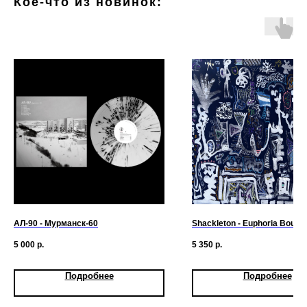
Кое-что из новинок:
АЛ-90 ‎- Мурманск-​60
Shackleton - Euphoria Bound
5 000
р.
5 350
р.
Подробнее
Подробнее