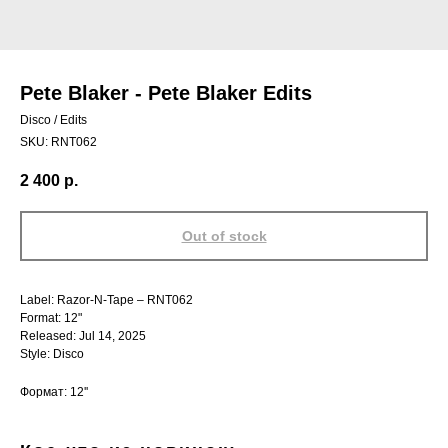
Pete Blaker - Pete Blaker Edits
Disco / Edits
SKU:
RNT062
2 400
р.
Out of stock
Label: Razor-N-Tape – RNT062
Format: 12"
Released: Jul 14, 2025
Style: Disco
Формат: 12''