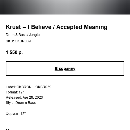
Krust – I Believe / Accepted Meaning
Drum & Bass / Jungle
SKU:
OKBR039
1 550
р.
В корзину
Label: OKBRON – OKBR039
Format: 12"
Released: Apr 28, 2023
Style: Drum n Bass
Формат: 12''