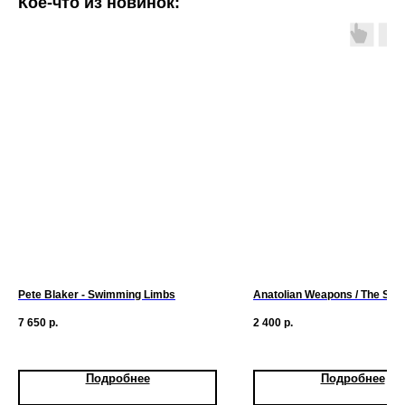
Кое-что из новинок:
Pete Blaker - Swimming Limbs
Anatolian Weapons / The Spy
7 650
р.
2 400
р.
Подробнее
Подробнее