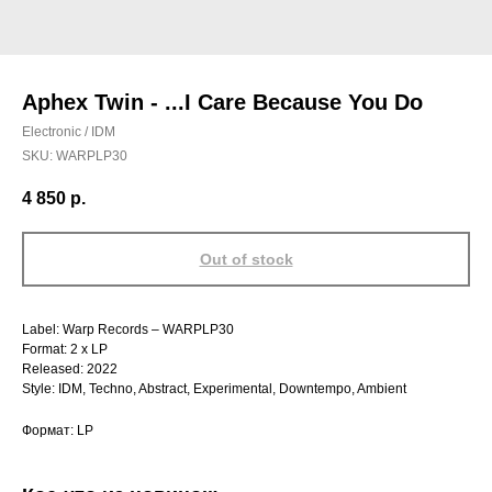
Aphex Twin - ...I Care Because You Do
Electronic / IDM
SKU:
WARPLP30
4 850
р.
Out of stock
Label: Warp Records – WARPLP30
Format: 2 x LP
Released: 2022
Style: IDM, Techno, Abstract, Experimental, Downtempo, Ambient
Формат: LP