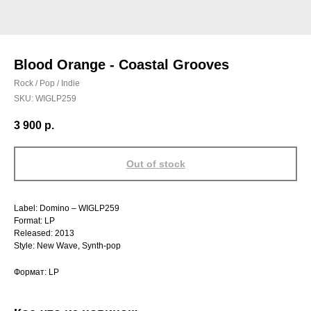
Blood Orange - Coastal Grooves
Rock / Pop / Indie
SKU:
WIGLP259
3 900
р.
Out of stock
Label: Domino – WIGLP259
Format: LP
Released: 2013
Style: New Wave, Synth-pop
Формат: LP