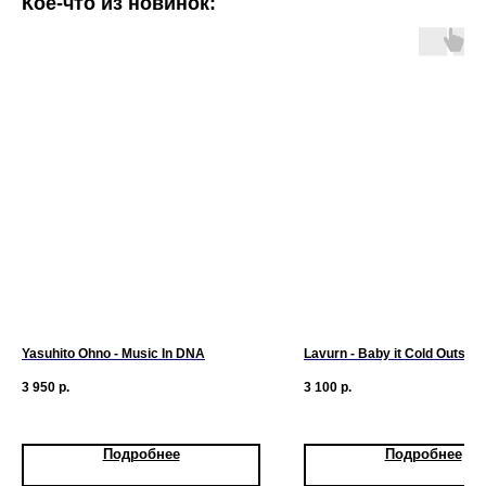
Кое-что из новинок:
Yasuhito Ohno - Music In DNA
Lavurn - Baby it Cold Outside
3 950
р.
3 100
р.
Подробнее
Подробнее