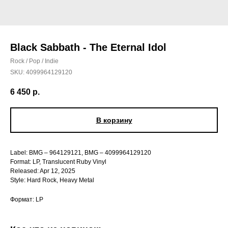
Black Sabbath - The Eternal Idol
Rock / Pop / Indie
SKU:
4099964129120
6 450
р.
В корзину
Label: BMG – 964129121, BMG – 4099964129120
Format: LP, Translucent Ruby Vinyl
Released: Apr 12, 2025
Style: Hard Rock, Heavy Metal
Формат: LP