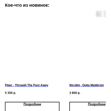
Кое-что из новинок:
Piper - Through The Past Away
Nicolini - Quita Maldicion
5 350
р.
3 800
р.
Подробнее
Подробнее