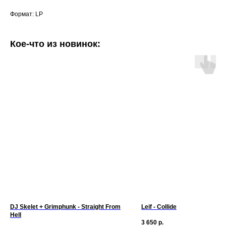
Формат: LP
Кое-что из новинок:
DJ Skelet + Grimphunk - Straight From
Leif - Collide
Hell
3 650
р.