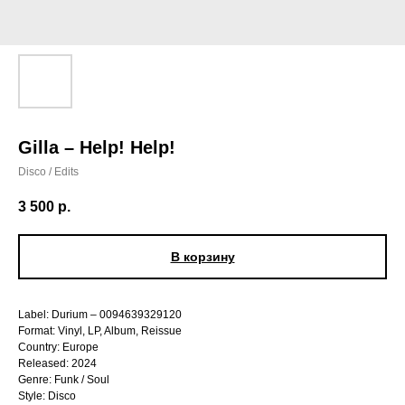
Gilla – Help! Help!
Disco / Edits
3 500
р.
В корзину
Label: Durium – 0094639329120
Format: Vinyl, LP, Album, Reissue
Country: Europe
Released: 2024
Genre: Funk / Soul
Style: Disco