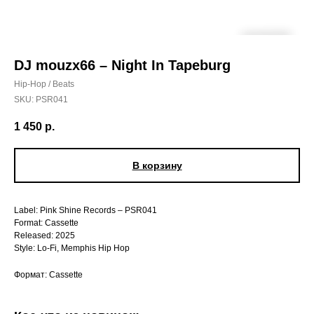
DJ mouzx66 – Night In Tapeburg
Hip-Hop / Beats
SKU:
PSR041
1 450
р.
В корзину
Label: Pink Shine Records – PSR041
Format: Cassette
Released: 2025
Style: Lo-Fi, Memphis Hip Hop
Формат: Cassette