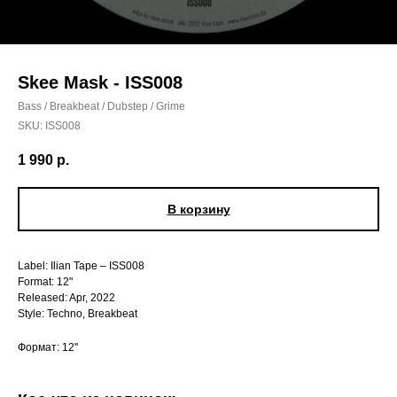
Skee Mask - ISS008
Bass / Breakbeat / Dubstep / Grime
SKU:
ISS008
1 990
р.
В корзину
Label: Ilian Tape – ISS008
Format: 12"
Released: Apr, 2022
Style: Techno, Breakbeat
Формат: 12''