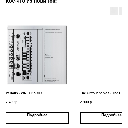
Кое-что из новинок:
Various - WRECKS303
The Untouchables - The Hidde
2 400
р.
2 900
р.
Подробнее
Подробнее