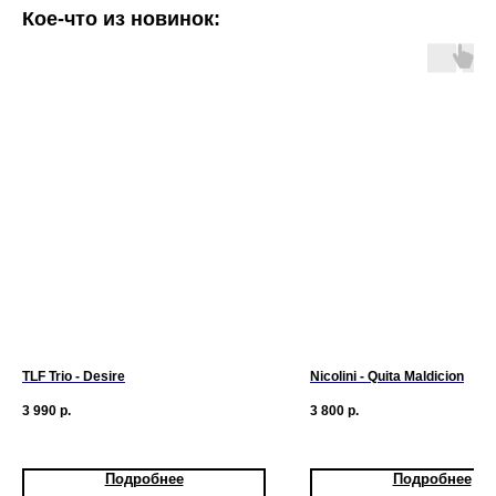
Кое-что из новинок:
TLF Trio - Desire
Nicolini - Quita Maldicion
3 990
р.
3 800
р.
Подробнее
Подробнее