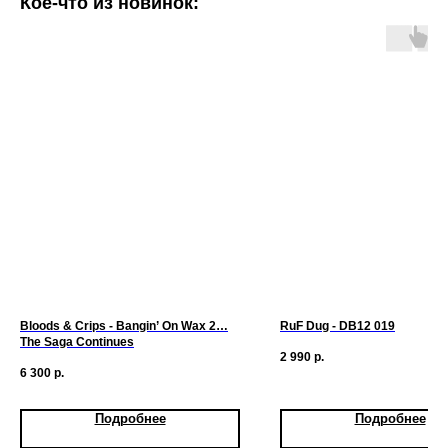
Кое-что из новинок:
Bloods & Crips - Bangin’ On Wax 2…
RuF Dug - DB12 019
The Saga Continues
2 990
р.
6 300
р.
Подробнее
Подробнее