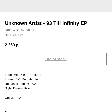
Unknown Artist - 93 Till Infinity EP
Drum & Bass / Jungle
SKU:
93TI001
2 350
р.
Out of stock
Label: Vibez '93 – 93TI001
Format: 12", Red Marbled
Released: Feb 26, 2021
Style: Drum n Bass
Формат: 12''