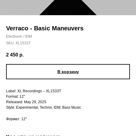
Verraco - Basic Maneuvers
Electronic / IDM
SKU:
XL1533T
2 450
р.
В корзину
Label: XL Recordings – XL1533T
Format: 12"
Released: May 29, 2025
Style: Experimental, Techno, IDM, Bass Music
Формат: 12''