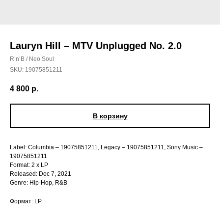
Lauryn Hill – MTV Unplugged No. 2.0
R’n’B / Neo Soul
SKU:
19075851211
4 800
р.
В корзину
Label: Columbia – 19075851211, Legacy – 19075851211, Sony Music –
19075851211
Format: 2 x LP
Released: Dec 7, 2021
Genre: Hip-Hop, R&B
Формат: LP