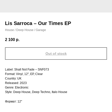
Lis Sarroca – Our Times EP
House / Deep House / Garage
2 100
р.
Out of stock
Label: Shall Not Fade – SNF073
Format: Vinyl, 12", EP, Clear
Country: UK
Released: 2023
Genre: Electronic
Style: Deep House, Deep Techno, Italo House
Формат: 12''