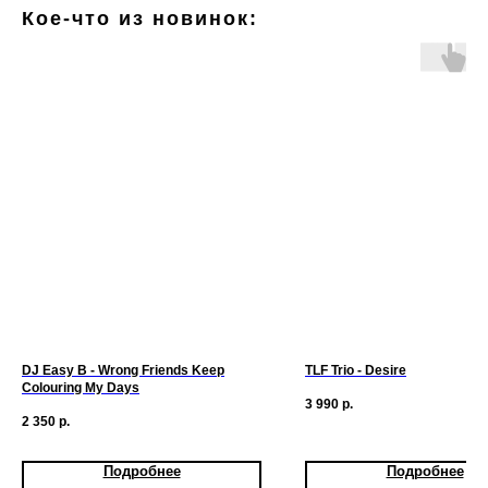
Кое-что из новинок:
DJ Easy B - Wrong Friends Keep
TLF Trio - Desire
Colouring My Days
3 990
р.
2 350
р.
Подробнее
Подробнее