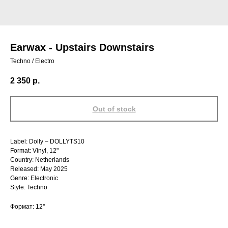
Earwax - Upstairs Downstairs
Techno / Electro
2 350
р.
Out of stock
Label: Dolly – DOLLYTS10
Format: Vinyl, 12"
Country: Netherlands
Released: May 2025
Genre: Electronic
Style: Techno
Формат: 12''