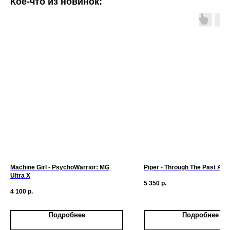
Кое-что из новинок:
Machine Girl - PsychoWarrior: MG
Piper - Through The Past Aw
Ultra X
5 350
р.
4 100
р.
Подробнее
Подробнее