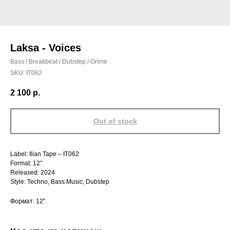
Laksa - Voices
Bass / Breakbeat / Dubstep / Grime
SKU:
IT062
2 100
р.
Out of stock
Label: Ilian Tape – IT062
Format: 12"
Released: 2024
Style: Techno, Bass Music, Dubstep
Формат: 12''