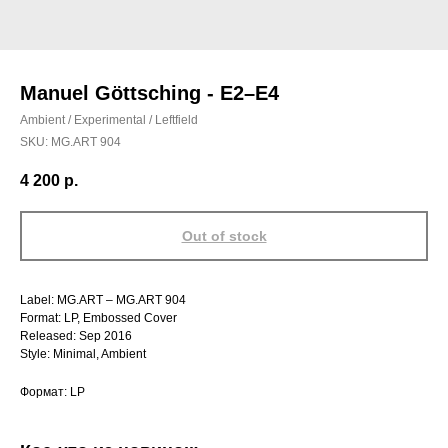
Manuel Göttsching - E2–E4
Ambient / Experimental / Leftfield
SKU:
MG.ART 904
4 200
р.
Out of stock
Label: MG.ART – MG.ART 904
Format: LP, Embossed Cover
Released: Sep 2016
Style: Minimal, Ambient
Формат: LP