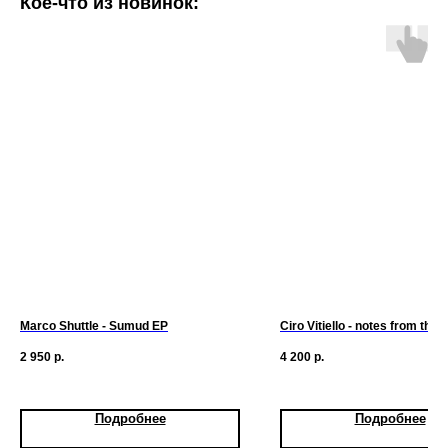
Кое-что из новинок:
Marco Shuttle - Sumud EP
Ciro Vitiello - notes from the a
2 950
р.
4 200
р.
Подробнее
Подробнее