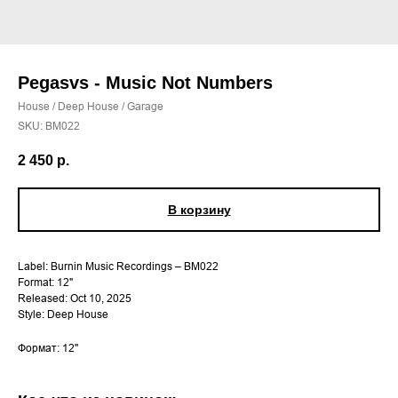
Pegasvs - Music Not Numbers
House / Deep House / Garage
SKU:
BM022
2 450
р.
В корзину
Label: Burnin Music Recordings – BM022
Format: 12"
Released: Oct 10, 2025
Style: Deep House
Формат: 12''