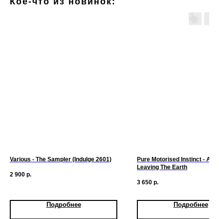
Кое-что из новинок:
Various - The Sampler (Indulge 2601)
Pure Motorised Instinct - At L
Leaving The Earth
2 900
р.
3 650
р.
Подробнее
Подробнее