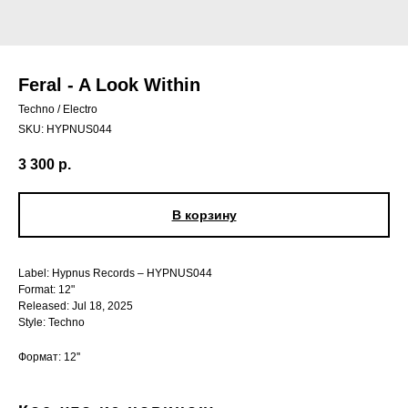
Feral - A Look Within
Techno / Electro
SKU:
HYPNUS044
3 300
р.
В корзину
Label: Hypnus Records – HYPNUS044
Format: 12"
Released: Jul 18, 2025
Style: Techno
Формат: 12''