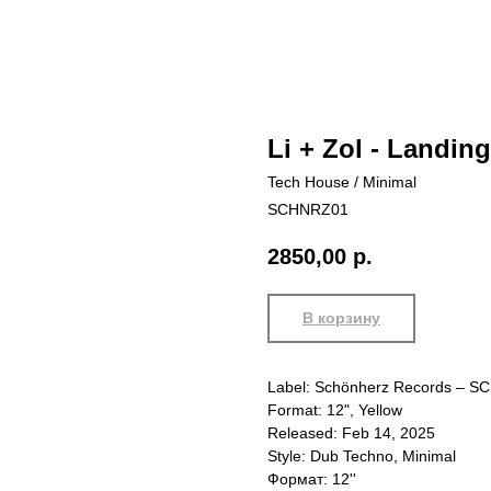
Li + Zol - Landing
Tech House / Minimal
SCHNRZ01
2850,00
р.
В корзину
Label: Schönherz Records – 
Format: 12", Yellow
Released: Feb 14, 2025
Style: Dub Techno, Minimal
Формат: 12''