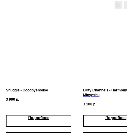
Snuggle - Goodbyehouse
Dirty Channels - Harmony Fea
Minyeshu
3 990
р.
3 100
р.
Подробнее
Подробнее