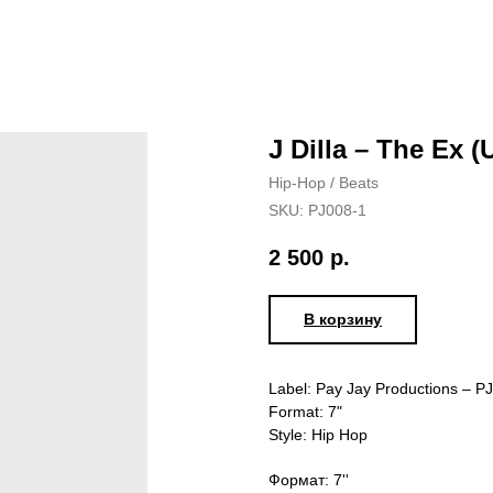
J Dilla – The Ex 
Hip-Hop / Beats
SKU:
PJ008-1
2 500
р.
В корзину
Label: Pay Jay Productions – P
Format: 7"
Style: Hip Hop
Формат: 7''