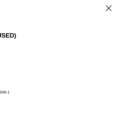
(USED)
J008-1