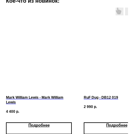
Кое-что из новинок:
Mark William Lewis - Mark William
RuF Dug - DB12 019
Lewis
2 990
р.
4 400
р.
Подробнее
Подробнее