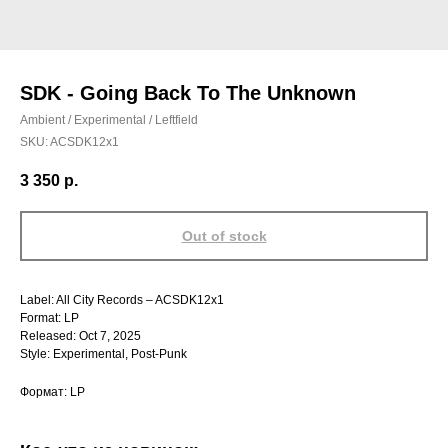
SDK - Going Back To The Unknown
Ambient / Experimental / Leftfield
SKU:
ACSDK12x1
3 350
р.
Out of stock
Label: All City Records – ACSDK12x1
Format: LP
Released: Oct 7, 2025
Style: Experimental, Post-Punk
Формат: LP