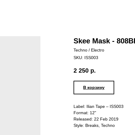
Skee Mask ‎- 808B
Techno / Electro
SKU:
ISS003
2 250
р.
В корзину
Label: Ilian Tape ‎– ISS003
Format: 12"
Released: 22 Feb 2019
Style: Breaks, Techno