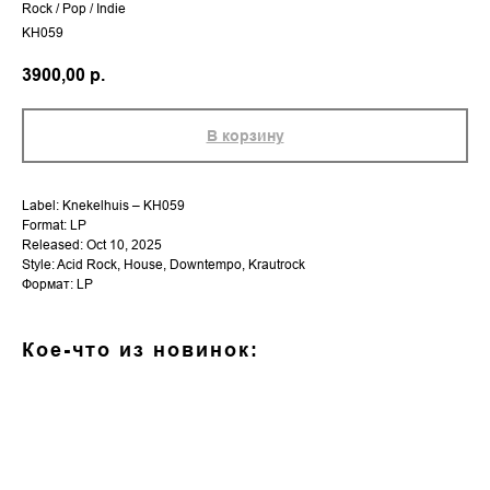
Rock / Pop / Indie
KH059
3900,00
р.
В корзину
Label: Knekelhuis – KH059
Format: LP
Released: Oct 10, 2025
Style: Acid Rock, House, Downtempo, Krautrock
Формат: LP
Кое-что из новинок: