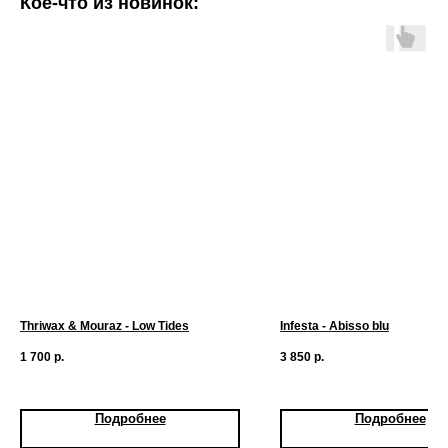
Кое-что из новинок:
Thriwax & Mouraz - Low Tides
Infesta - Abisso blu
1 700
р.
3 850
р.
Подробнее
Подробнее