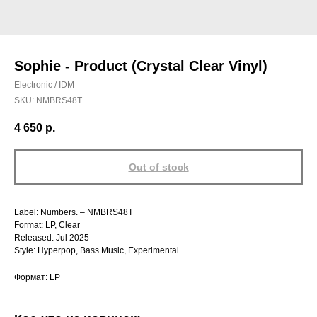
Sophie - Product (Crystal Clear Vinyl)
Electronic / IDM
SKU:
NMBRS48T
4 650
р.
Out of stock
Label: Numbers. – NMBRS48T
Format: LP, Clear
Released: Jul 2025
Style: Hyperpop, Bass Music, Experimental
Формат: LP